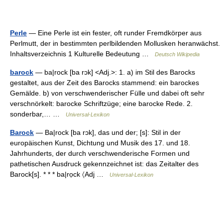
Perle
— Eine Perle ist ein fester, oft runder Fremdkörper aus
Perlmutt, der in bestimmten perlbildenden Mollusken heranwächst.
Inhaltsverzeichnis 1 Kulturelle Bedeutung …
Deutsch Wikipedia
barock
— ba|rock [ba rɔk] <Adj.>: 1. a) im Stil des Barocks
gestaltet, aus der Zeit des Barocks stammend: ein barockes
Gemälde. b) von verschwenderischer Fülle und dabei oft sehr
verschnörkelt: barocke Schriftzüge; eine barocke Rede. 2.
sonderbar,… …
Universal-Lexikon
Barock
— Ba|rock [ba rɔk], das und der; [s]: Stil in der
europäischen Kunst, Dichtung und Musik des 17. und 18.
Jahrhunderts, der durch verschwenderische Formen und
pathetischen Ausdruck gekennzeichnet ist: das Zeitalter des
Barock[s]. * * * ba|rọck 〈Adj …
Universal-Lexikon