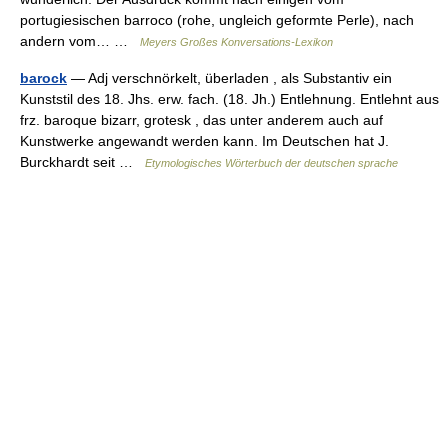
portugiesischen barroco (rohe, ungleich geformte Perle), nach
andern vom… …
Meyers Großes Konversations-Lexikon
barock
— Adj verschnörkelt, überladen , als Substantiv ein
Kunststil des 18. Jhs. erw. fach. (18. Jh.) Entlehnung. Entlehnt aus
frz. baroque bizarr, grotesk , das unter anderem auch auf
Kunstwerke angewandt werden kann. Im Deutschen hat J.
Burckhardt seit …
Etymologisches Wörterbuch der deutschen sprache