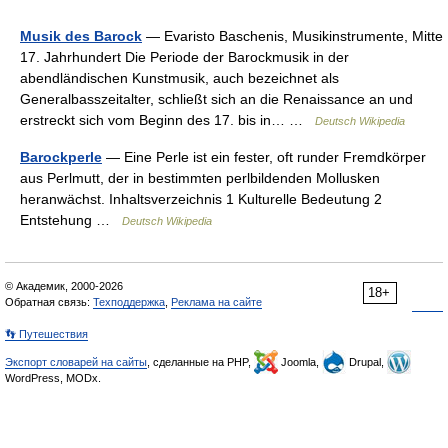
Musik des Barock
— Evaristo Baschenis, Musikinstrumente, Mitte
17. Jahrhundert Die Periode der Barockmusik in der
abendländischen Kunstmusik, auch bezeichnet als
Generalbasszeitalter, schließt sich an die Renaissance an und
erstreckt sich vom Beginn des 17. bis in… …
Deutsch Wikipedia
Barockperle
— Eine Perle ist ein fester, oft runder Fremdkörper
aus Perlmutt, der in bestimmten perlbildenden Mollusken
heranwächst. Inhaltsverzeichnis 1 Kulturelle Bedeutung 2
Entstehung …
Deutsch Wikipedia
© Академик, 2000-2026
18+
Обратная связь:
Техподдержка
,
Реклама на сайте
👣 Путешествия
Экспорт словарей на сайты
, сделанные на PHP,
Joomla,
Drupal,
WordPress, MODx.