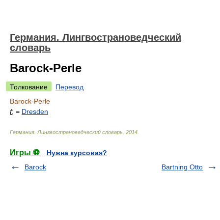
Германия. Лингвострановедческий
словарь
Barock-Perle
Толкование
Перевод
Barock-Perle
f
; =
Dresden
Германия. Лингвострановедческий словарь
.
2014
.
Игры ⚽
Нужна курсовая?
Barock
Bartning Otto