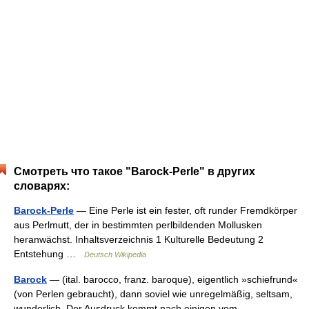
Смотреть что такое "Barock-Perle" в других
словарях:
Barock-Perle
— Eine Perle ist ein fester, oft runder Fremdkörper
aus Perlmutt, der in bestimmten perlbildenden Mollusken
heranwächst. Inhaltsverzeichnis 1 Kulturelle Bedeutung 2
Entstehung …
Deutsch Wikipedia
Barock
— (ital. barocco, franz. baroque), eigentlich »schiefrund«
(von Perlen gebraucht), dann soviel wie unregelmäßig, seltsam,
wunderlich. Der Ausdruck kommt nach einigen vom